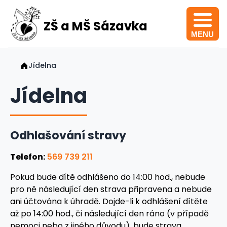
ZŠ a MŠ Sázavka
MENU
Jídelna
Jídelna
Odhlašování stravy
Telefon:
569 739 211
Pokud bude dítě odhlášeno do 14:00 hod., nebude
pro ně následující den strava připravena a nebude
ani účtována k úhradě. Dojde-li k odhlášení dítěte
až po 14:00 hod., či následující den ráno (v případě
nemoci nebo z jiného důvodu), bude strava