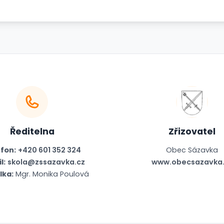
Ředitelna
Zřizovatel
fon:
+420 601 352 324
Obec Sázavka
l:
skola@zssazavka.cz
www.obecsazavka.
lka:
Mgr. Monika Poulová