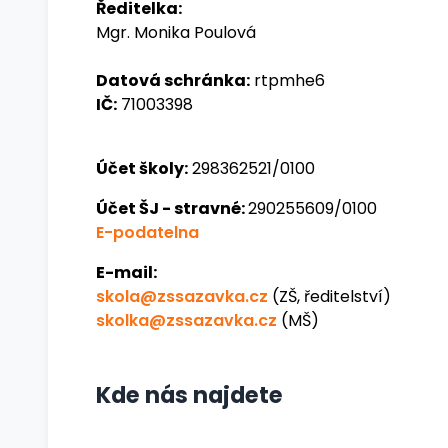
Ředitelka:
Mgr. Monika Poulová
Datová schránka:
rtpmhe6
IČ:
71003398
Účet školy:
298362521/0100
Účet ŠJ - stravné:
290255609/0100
E-podatelna
E-mail:
skola@zssazavka.cz
(ZŠ, ředitelství)
skolka@zssazavka.cz
(MŠ)
Kde nás najdete