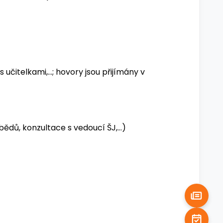
učitelkami,...; hovory jsou přijímány v
ědů, konzultace s vedoucí ŠJ,...)