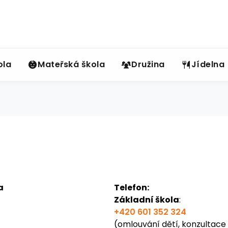
ola
Mateřská škola
Družina
Jídelna
a
Telefon:
Základní škola
:
+420 601 352 324
(omlouvání dětí, konzultace 