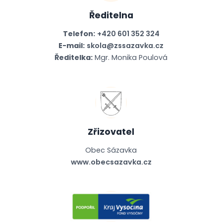
Ředitelna
Telefon:
+420 601 352 324
E-mail:
skola@zssazavka.cz
Ředitelka:
Mgr. Monika Poulová
Zřizovatel
Obec Sázavka
www.obecsazavka.cz