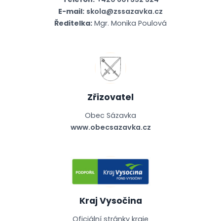
E-mail:
skola@zssazavka.cz
Ředitelka:
Mgr. Monika Poulová
Zřizovatel
Obec Sázavka
www.obecsazavka.cz
Kraj Vysočina
Oficiální stránky kraje