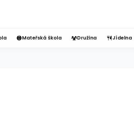
ola
Mateřská škola
Družina
Jídelna